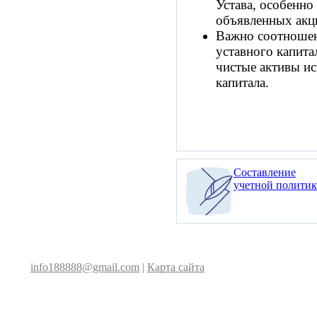
Устава, особенно
объявленных акц
Важно соотношен
уставного капита
чистые активы и
капитала.
Составление
учетной полити
info188888@gmail.com
|
Карта сайта