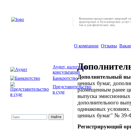
Компания предоставляет широкий с
аудиторских и бухгалтерских услуг 
так и для физических лиц.
О компании
Отзывы
Вака
Дополнитель
Аудит, налоговые
консультации
Дополнительный вы
Банкротство
ценных бумаг, дополн
Представительство
размещенным ранее ц
в суде
выпуска эмиссионных
дополнительного вып
одинаковых условиях.
ценных бумаг" № 39-
Регистрирующий ор