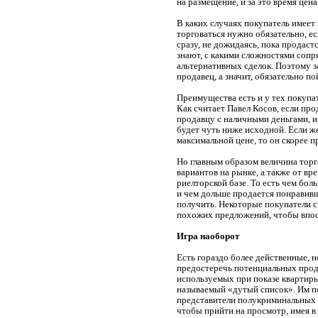
на размещение, и за это время цен
В каких случаях покупатель имеет
торговаться нужно обязательно, ес
сразу, не дожидаясь, пока продас
знают, с какими сложностями сопр
альтернативных сделок. Поэтому з
продавец, а значит, обязательно по
Преимущества есть и у тех покупа
Как считает Павел Косов, если про
продавцу с наличными деньгами, и,
будет чуть ниже исходной. Если ж
максимальной цене, то он скорее 
Но главным образом величина торг
вариантов на рынке, а также от в
риелторской базе. То есть чем бо
и чем дольше продается понравив
получить. Некоторые покупатели с
похожих предложений, чтобы впос
Игра наоборот
Есть гораздо более действенные, 
предостеречь потенциальных прод
используемых при показе квартир
называемый «дутый список». Им п
представители полукриминальных а
чтобы прийти на просмотр, имея в