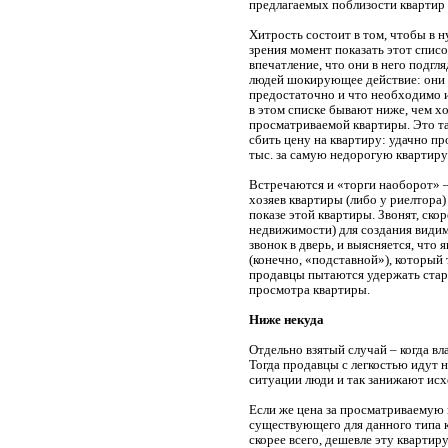
предлагаемых поблизости квартир 
Хитрость состоит в том, чтобы в 
зрения момент показать этот списо
впечатление, что они в него подгл
людей шокирующее действие: они 
предостаточно и что необходимо и
в этом списке бывают ниже, чем хо
просматриваемой квартиры. Это та
сбить цену на квартиру: удачно п
тыс. за самую недорогую квартиру
Встречаются и «торги наоборот» – 
хозяев квартиры (либо у риелтора
показе этой квартиры. Звонят, скор
недвижимости) для создания види
звонок в дверь, и выясняется, что
(конечно, «подставной»), который
продавцы пытаются удержать старт
просмотра квартиры.
Ниже некуда
Отдельно взятый случай – когда вл
Тогда продавцы с легкостью идут н
ситуации люди и так занижают ис
Если же цена за просматриваемую 
существующего для данного типа кв
скорее всего, дешевле эту квартир