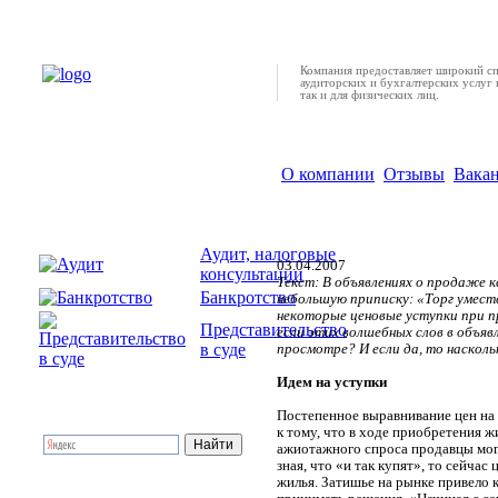
Компания предоставляет широкий с
аудиторских и бухгалтерских услуг 
так и для физических лиц.
О компании
Отзывы
Вака
Как «сбить» цену на квартиру?
Аудит, налоговые
03.04.2007
консультации
Текст: В объявлениях о продаже 
Банкротство
небольшую приписку: «Торг умест
некоторые ценовые уступки при п
Представительство
если этих волшебных слов в объяв
в суде
просмотре? И если да, то наскол
Идем на уступки
Постепенное выравнивание цен на
к тому, что в ходе приобретения ж
ажиотажного спроса продавцы могл
зная, что «и так купят», то сейча
жилья. Затишье на рынке привело к