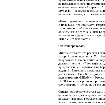
принимать решения. «Начиная с с
на небольшое снижение стоимости
отмечает генеральный директор б
Мурадян. – Таким образом, цены н
разнятся с ценами, которые опред
«Пока торговаться с продавцами м
скидку в 5%, что стоимости кварти
хорошими потребительскими качес
объекты, явно переоцененные во 
постепенно корректируются», – п
«Инком-Недвижимость».
Стоит попробовать
Многие считают, что реальная сто
которой она предлагается. Хотя бы
покупателю было бы приятно поку
далеко от истины. «Продавцы сег
представленные на рынке. Они бе
изданий и Интернета и выставляют 
рассказывает Павел Косов, директ
недвижимости «МИАН». – Это же не
10-20% ниже, как раз наоборот, к
свою квартиру именно по заявленн
Однако при этом эксперты в один г
большинстве случаев, даже если с
продажу квартиры в объявлении не
в базе риелторов появляются через 