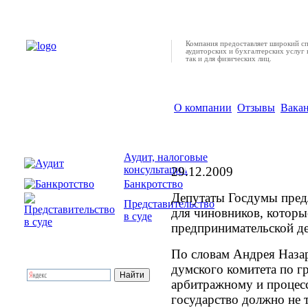
Компания предоставляет широкий с
аудиторских и бухгалтерских услуг 
так и для физических лиц.
О компании
Отзывы
Вака
Депутаты Госдумы: 
наказание за препя
Аудит, налоговые
деятельности
консультации
29.12.2009
Банкротство
Депутаты Госдумы пред
Представительство
для чиновников, которы
в суде
предпринимательской де
По словам Андрея Назар
думского комитета по г
арбитражному и процесс
государство должно не 