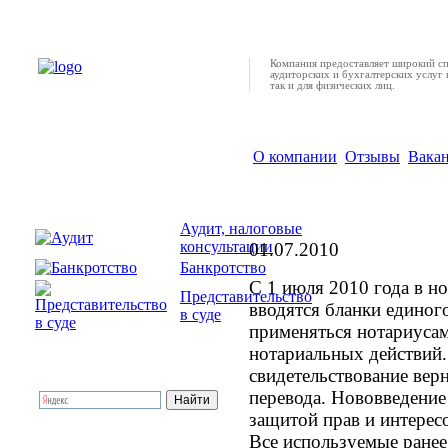
Компания предоставляет широкий с
аудиторских и бухгалтерских услуг 
так и для физических лиц.
О компании
Отзывы
Вака
Введен бланк единог
Аудит, налоговые
консультации
01.07.2010
Банкротство
С 1 июля 2010 года в н
Представительство
вводятся бланки единог
в суде
применяться нотариусам
нотариальных действий.
свидетельствование вер
перевода. Нововведени
защитой прав и интерес
Все используемые ранее