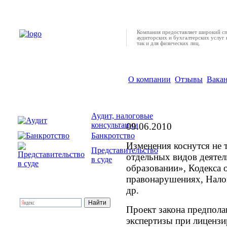
Компания предоставляет широкий с
аудиторских и бухгалтерских услуг 
так и для физических лиц.
О компании
Отзывы
Вака
Закон о лицензирова
Аудит, налоговые
консультации
09.06.2010
Банкротство
Изменения коснутся не 
Представительство
отдельных видов деятел
в суде
образовании», Кодекса
правонарушениях, Нало
др.
Проект закона предпола
экспертизы при лицензи