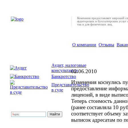
Компания предоставляет широкий с
аудиторских и бухгалтерских услуг 
так и для физических лиц.
О компании
Отзывы
Вака
Изменен закон о ли
Аудит, налоговые
консультации
02.06.2010
Банкротство
Изменения коснулись пу
Представительство
предоставление информа
в суде
лицензий, в виде выпис
Теперь стоимость данно
(ранее составляла 10 ру
соответствует объему за
выписок адресатам по п