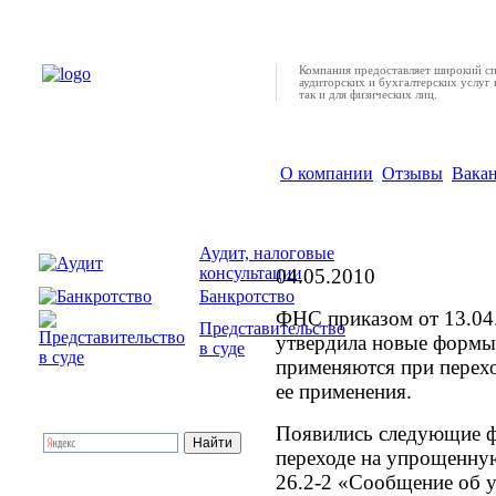
Компания предоставляет широкий с
аудиторских и бухгалтерских услуг 
так и для физических лиц.
О компании
Отзывы
Вака
Утверждена новая фо
УСН
Аудит, налоговые
консультации
04.05.2010
Банкротство
ФНС приказом от 13.0
Представительство
утвердила новые формы
в суде
применяются при перехо
ее применения.
Появились следующие ф
переходе на упрощенну
26.2-2 «Сообщение об у