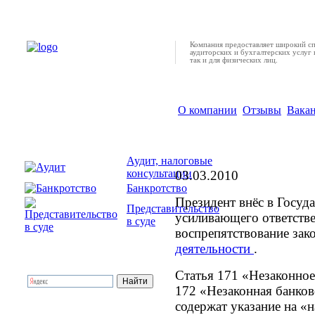
Компания предоставляет широкий с
аудиторских и бухгалтерских услуг 
так и для физических лиц.
О компании
Отзывы
Вака
Президент предлагае
"лжепредпринимател
Аудит, налоговые
консультации
03.03.2010
Банкротство
Президент внёс в Госуд
Представительство
усиливающего ответств
в суде
воспрепятствование за
деятельности
.
Статья 171 «Незаконное
172 «Незаконная банков
содержат указание на 