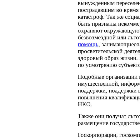
вынужденным переселен
пострадавшим во время 
катастроф. Так же соци
быть признаны некомме
охраняют окружающую 
безвозмездной или льг
помощь
, занимающиеся
просветительской деят
здоровый образ жизни. 
по усмотрению субъект
Подобные организации 
имущественной, информ
поддержки, поддержки в
повышения квалификаци
НКО.
Также они получат льгот
размещение государств
Госкорпорации, госкомп