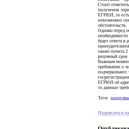
Стоит отметить
получения юрид
ЕГРЮЛ, то есть
невозможно свя
обстоятельств.
Однако перед о
необходимости 
будет ответа в
принудительной
также пункта 2
разумный срок 
Важным моменто
требование о л
подчеркивают, 
госрегистрации
ЕГРЮЛ об адрес
то данные треб
Теги:
налоговы
Подписаться на
Опубликова