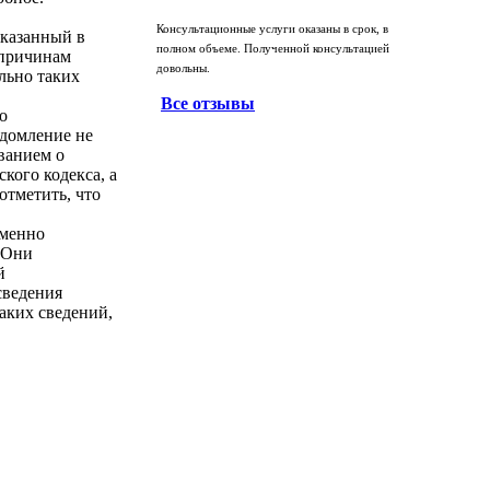
Консультационные услуги оказаны в срок, в
указанный в
полном объеме. Полученной консультацией
 причинам
довольны.
льно таких
Все отзывы
о
едомление не
ованием о
кого кодекса, а
отметить, что
именно
 Они
й
сведения
аких сведений,