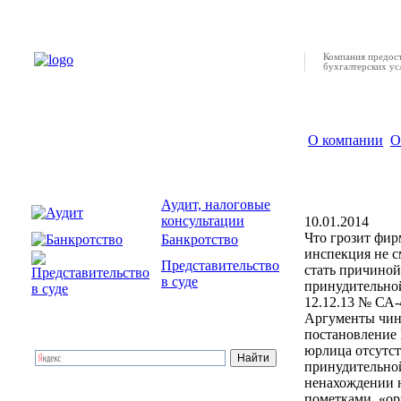
Компания предост
бухгалтерских усл
О компании
О
В случае 
суде ликв
Аудит, налоговые
консультации
10.01.2014
Что грозит фир
Банкротство
инспекция не с
Представительство
стать причиной
в суде
принудительно
12.12.13 № СА-
Аргументы чино
постановление 
юрлица отсутст
принудительной
ненахождении ю
пометками «орг