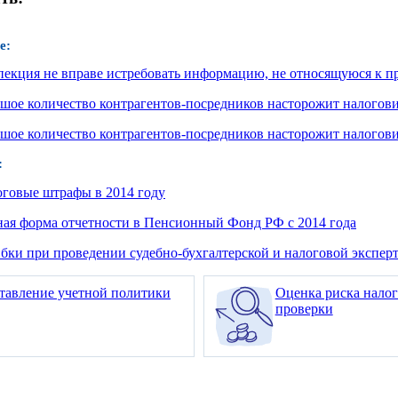
е:
екция не вправе истребовать информацию, не относящуюся к п
шое количество контрагентов-посредников насторожит налогов
шое количество контрагентов-посредников насторожит налогов
:
говые штрафы в 2014 году
ая форма отчетности в Пенсионный Фонд РФ с 2014 года
ки при проведении судебно-бухгалтерской и налоговой экспер
тавление учетной политики
Оценка риска нало
проверки