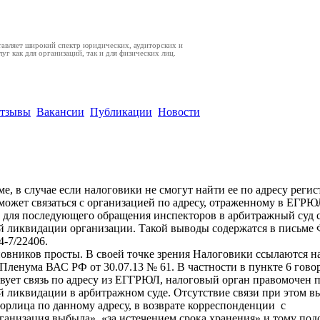
авляет широкий спектр юридических, аудиторских и
уг как для организаций, так и для физических лиц.
тзывы
Вакансии
Публикации
Новости
отсутствия фирмы по юрадресу, налоговики будут т
идации фирмы
ме, в случае если налоговики не смогут найти ее по адресу реги
может связаться с организацией по адресу, отраженному в ЕГРЮЛ
 для последующего обращения инспекторов в арбитражный суд с
й ликвидации организации. Такой выводы содержатся в письме
4-7/22406.
вников просты. В своей точке зрения Налоговики ссылаются н
Пленума ВАС РФ от 30.07.13 № 61. В частности в пункте 6 говор
вует связь по адресу из ЕГГРЮЛ, налоговый орган правомочен 
 ликвидации в арбитражном суде. Отсутствие связи при этом в
рлица по данному адресу, в возврате корреспонденции с
анизация выбыла», «за истечением срока хранения» и тому под