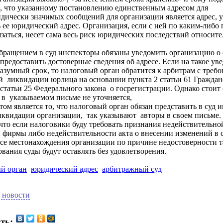
, что указанному постановлению единственным адресом для
ически значимых сообщений для организации является адрес, 
 ее юридический адрес. Организация, если с ней по каким-либо
заться, несет сама весь риск юридических последствий относите
бращением в суд инспекторы обязаны уведомить организацию о 
предоставить достоверные сведения об адресе. Если на такое ув
 разумный срок, то налоговый орган обратится к арбитрам с треб
 ликвидации юрлица на основании пункта 2 статьи 61 Гражданс
 статьи 25 Федерального закона о госрегистрации. Однако стоит 
в указываемом письме не уточняется,
м является то, что налоговый орган обязан представить в суд 
иквидации организации, так указывают авторы в своем письме.
что если налоговики буду требовать признания недействительно
 фирмы либо недействительности акта о внесении изменений в 
е местонахождения организации по причине недостоверности т
ования суды будут оставлять без удовлетворения.
й орган
юридический адрес
арбитражный суд
 новости
ть: