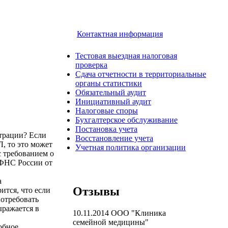
Контактная информация
Тестовая выездная налоговая
проверка
Сдача отчетности в территориальные
органы статистики
Обязательный аудит
ребовать в
Инициативный аудит
Налоговые споры
Бухгалтерское обслуживание
Постановка учета
страции? Если
Восстановление учета
, то это может
Учетная политика организации
 требованием о
 ФНС России от
а
Отзывы
ится, что если
потребовать
ыражается в
10.11.2014
ООО "Клиника
семейной медицины"
обное.