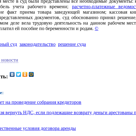
м месте в суд были представлены все необходимые документы: 
абель учета рабочего времени;
расчетно-платежные ведомос
е факт приема товара заведующей магазином; кассовая кн
представленных документов, суд обоснованно принял решение,
мом деле вела трудовую деятельность на данном рабочем месте
латил ей пособие по беременности и родам.
©
ный суд
законодательство
решение суда
 новости
ть:
е:
ет на проведение собрания кредиторов
зя вернуть НДС, если подлежащие возврату деньги арестованы 
ственные условия договора аренды