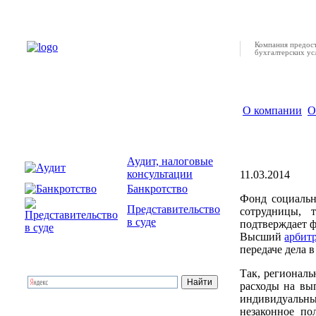
Компания предост
бухгалтерских усл
О компании
О
ФСС непра
сотрудниц
Аудит, налоговые
консультации
11.03.2014
Банкротство
Фонд социальн
Представительство
сотрудницы, т
в суде
подтверждает ф
Высший
арбит
передаче дела 
Так, регионал
расходы на вы
индивидуальны
незаконное по