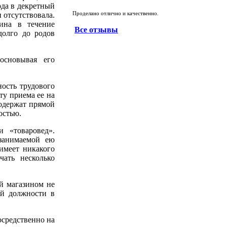
ода в декретный
 отсутствовала.
Проделано отлично и качественно.
ина в течение
Все отзывы
долго до родов
основывая его
ность трудового
ту приема ее на
содержат прямой
остью.
и «товаровед».
 занимаемой ею
имеет никакого
чать несколько
ей магазином не
ой должности в
средственно на