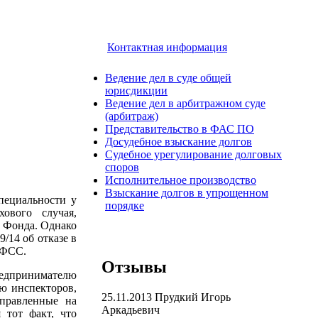
Контактная информация
Ведение дел в суде общей
юрисдикции
Ведение дел в арбитражном суде
(арбитраж)
Представительство в ФАС ПО
ятой
Досудебное взыскание долгов
Судебное урегулирование долговых
споров
Исполнительное производство
Взыскание долгов в упрощенном
пециальности у
порядке
хового случая,
з Фонда. Однако
/14 об отказе в
 ФСС.
Отзывы
редпринимателю
ю инспекторов,
25.11.2013
Прудкий Игорь
аправленные на
Аркадьевич
 тот факт, что