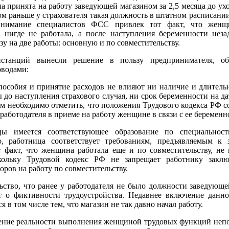
а принята на работу заведующей магазином за 2,5 месяца до ух
ом раньше у страхователя такая должность в штатном расписании
внимание специалистов ФСС привлек тот факт, что женщ
т нигде не работала, а после наступления беременности неза
зу на две работы: основную и по совместительству.
станций вынесли решение в пользу предпринимателя, об
водами:
пособия и принятие расходов не влияют ни наличие и длитель
до наступления страхового случая, ни срок беременности на да
ом необходимо отметить, что положения Трудового кодекса РФ 
з работодателя в приеме на работу женщине в связи с ее беременн
ы имеется соответствующее образование по специальност
о, работница соответствует требованиям, предъявляемым к
т факт, что женщина работала еще и по совместительству, не 
кольку Трудовой кодекс РФ не запрещает работнику заклю
оров на работу по совместительству.
льство, что ранее у работодателя не было должности заведующ
ет о фиктивности трудоустройства. Недавнее включение данн
я в том числе тем, что магазин не так давно начал работу.
дение реальности выполнения женщиной трудовых функций непо