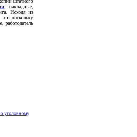
копии штатного
ти
; накладные,
ига. Исходя из
 что поскольку
, работодатель
по уголовному