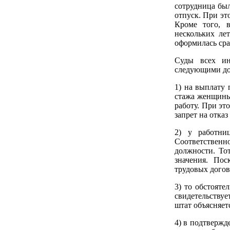
сотрудница был
отпуск. При эт
Кроме того, 
нескольких ле
оформилась сра
Суды всех ин
следующими до
1) на выплату 
стажа женщины 
работу. При эт
запрет на отка
2) у работниц
Соответственн
должности. То
значения. Пос
трудовых догов
3) то обстояте
свидетельству
штат объясняетс
4) в подтверж