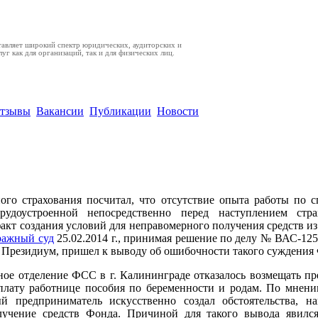
авляет широкий спектр юридических, аудиторских и
уг как для организаций, так и для физических лиц.
тзывы
Вакансии
Публикации
Новости
вомерно отказал в выплате пособия недавно прин
е
ого страхования посчитал, что отсутствие опыта работы по с
рудоустроенной непосредственно перед наступлением стра
акт создания условий для неправомерного получения средств и
ражный суд
25.02.2014 г., принимая решение по делу № ВАС-1259
в Президиум, пришел к выводу об ошибочности такого суждения
ьное отделение ФСС в г. Калининграде отказалось возмещать п
плату работнице пособия по беременности и родам. По мнени
й предприниматель искусственно создал обстоятельства, н
лучение средств Фонда. Причиной для такого вывода явился