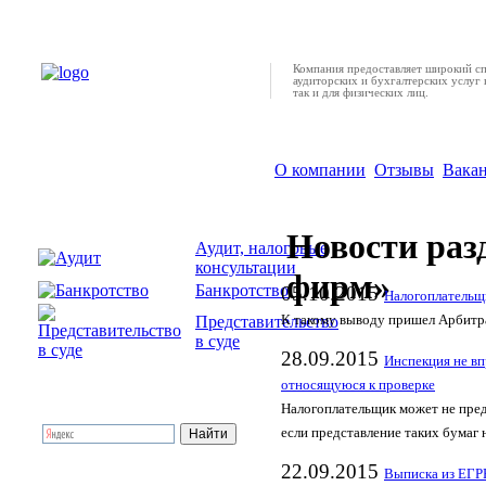
Компания предоставляет широкий с
аудиторских и бухгалтерских услуг 
так и для физических лиц.
О компании
Отзывы
Вака
Новости раз
Аудит, налоговые
консультации
фирм»
Банкротство
05.10.2015
Налогоплательщи
К такому выводу пришел Арбитр
Представительство
в суде
28.09.2015
Инспекция не вп
относящуюся к проверке
Налогоплательщик может не пред
если представление таких бумаг
22.09.2015
Выписка из ЕГР